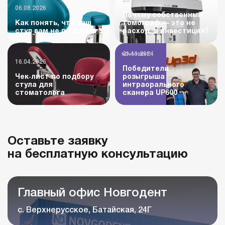
26.06.2026
06.08.2026
Почему собственный
Как понять, что ваш
томограф — это не
стул вам не подходит?
расход, а инвестиция?
21.11.2024
16.04.2026
Победители
Чек‑лист по подбору
розыгрыша
стула для
интраорального
стоматолога
сканера UP600
Оставьте заявку
на бесплатную консультацию
Главный офис Новгодент
с. Верхнерусское, Батайская, 24Г