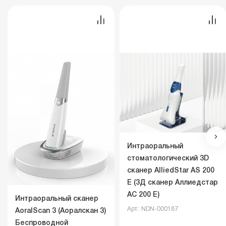
Интраоральный
стоматологический 3D
сканер AlliedStar AS 200
E (3Д сканер Аллиедстар
АС 200 Е)
Интраоральный сканер
Арт.: NDN-000187
AoralScan 3 (Аоралскан 3)
Беспроводной