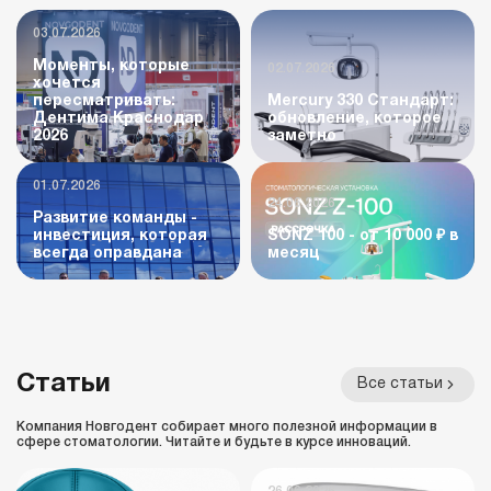
03.07.2026
Моменты, которые
02.07.2026
хочется
пересматривать:
Mercury 330 Стандарт:
Дентима Краснодар
обновление, которое
2026
заметно
01.07.2026
24.06.2026
Развитие команды -
инвестиция, которая
SONZ 100 - от 10 000 ₽ в
всегда оправдана
месяц
Статьи
Все статьи
Компания Новгодент собирает много полезной информации в
сфере стоматологии. Читайте и будьте в курсе инноваций.