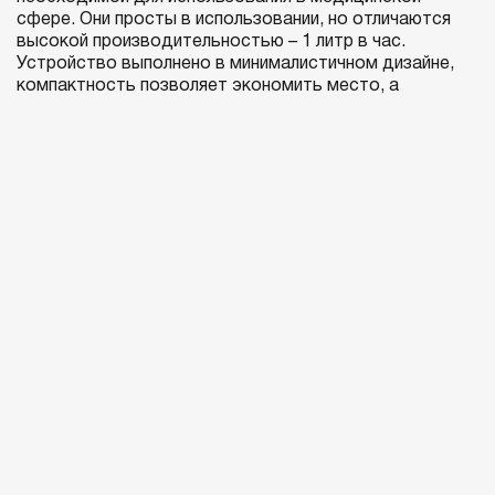
сфере. Они просты в использовании, но отличаются
высокой производительностью – 1 литр в час.
Устройство выполнено в минималистичном дизайне,
компактность позволяет экономить место, а
доступная цена и надежность качества бренда
выделяет его среди конкурентов.
Стерильность стоматологических инструментов
обеспечивает правильная стерилизация и хранение. В
этом Вам поможет
устройство для за печатки
инструментов –
SEAL100
. Фиксация в
горизонтальном или вертикальном положении
позволяет экономить место и избежать
загруженности горизонтальной поверхности.
Устройство оснащено сигналом готовности к работе,
при нагреве до необходимой температуры
срабатывает звуковой сигнал, и Вы просто
запечатываете и обрезаете пакет.
Устройство для чистки и смазки наконечников
LUB909
позаботится о долгой службе наконечников.
Устройство работает в трех диапазонах очистки,
продувка наконечника производится автоматически.