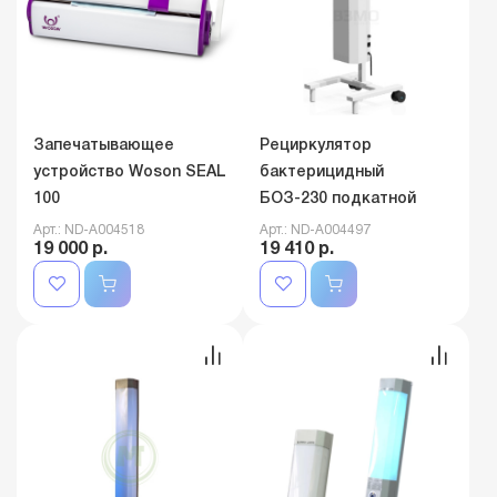
Запечатывающее
Рециркулятор
устройство Woson SEAL
бактерицидный
100
БОЗ-230 подкатной
Арт.: ND-A004518
Арт.: ND-A004497
19 000 р.
19 410 р.