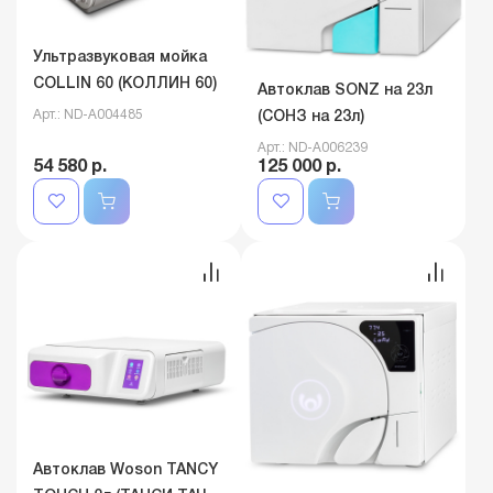
Ультразвуковая мойка
COLLIN 60 (КОЛЛИН 60)
Автоклав SONZ на 23л
Арт.: ND-A004485
(СОНЗ на 23л)
Арт.: ND-A006239
54 580 р.
125 000 р.
Автоклав Woson TANCY