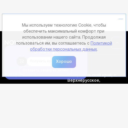
Мы используем технологию Cookie, чтобы
обеспечить максимальный комфорт при
использовании нашего сайта. Продолжая
пользоваться им, вы соглашаетесь с
Политикой
обработки персональных данных
.
6 900 р.
Получить консультацию
Телефон:
Адрес:
Оставить заявку на лизинг
8 (800) 2345-888
Ставропольский край, с.
Верхнерусское,
ул. Батайская, д. 24г.
Телефон:
+7 961 446-83-80
Novgodent Крым:
г. Симферополь, ул.
Электронная почта:
Караимская, 24
sale@novgodent.pro
Социальные сети: