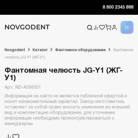
8 800 2345 888
Novgodent
Каталог
Фантомное оборудование
Фантомная
челюсть JG-Y1 (ЖГ-У1)
Фантомная челюсть JG-Y1 (ЖГ-
У1)
Арт.: ND-A006051
Информация на сайте не является публичной офертой и
носит ознакомительный характер. Завод-изготовитель
оставляет за собой право вносить изменения во внешний
вид и комплектацию оборудования, для уточнения
информации необходимо проконсультироваться с
менеджером.