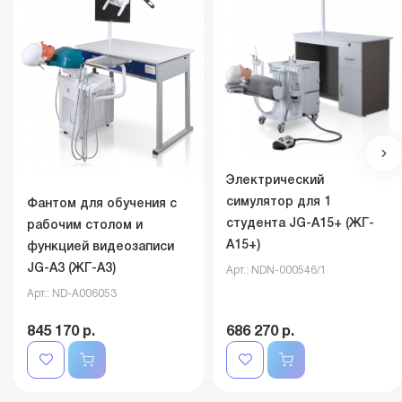
Электрический
симулятор для 1
Фантом для обучения с
студента JG-A15+ (ЖГ-
рабочим столом и
А15+)
функцией видеозаписи
JG-A3 (ЖГ-А3)
Арт.: NDN-000546/1
Арт.: ND-A006053
845 170 р.
686 270 р.