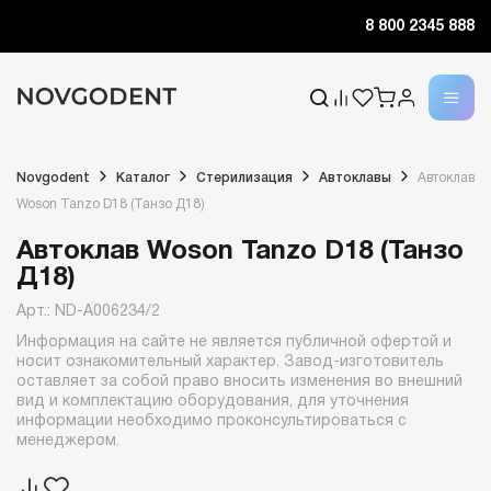
8 800 2345 888
Novgodent
Каталог
Стерилизация
Автоклавы
Автоклав
Woson Tanzo D18 (Танзо Д18)
Автоклав Woson Tanzo D18 (Танзо
Д18)
Арт.: ND-A006234/2
Информация на сайте не является публичной офертой и
носит ознакомительный характер. Завод-изготовитель
оставляет за собой право вносить изменения во внешний
вид и комплектацию оборудования, для уточнения
информации необходимо проконсультироваться с
менеджером.